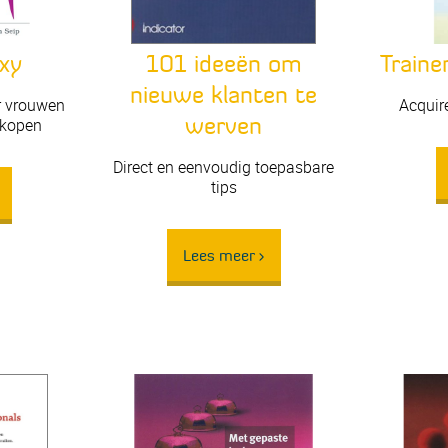
101 ideeën om
exy
Traine
nieuwe klanten te
or vrouwen
Acquire
werven
rkopen
Direct en eenvoudig toepasbare
tips
Lees meer >