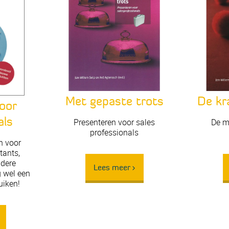
Met gepaste trots
De kr
voor
als
Presenteren voor sales
De me
professionals
n voor
tants,
ndere
Lees meer >
g wel een
uiken!