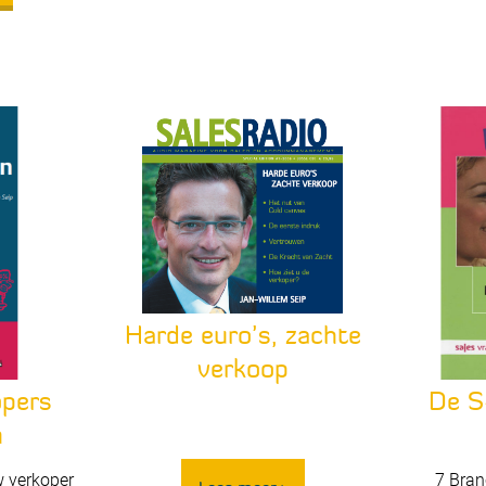
Harde euro’s, zachte
verkoop
opers
De S
n
 verkoper
7 Bran