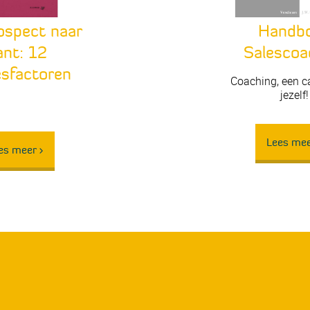
ospect naar
Handb
ant: 12
Salescoa
sfactoren
Coaching, een 
jezelf!
Lees mee
es meer >