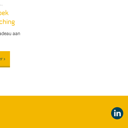
oek
ching
cadeau aan
r >